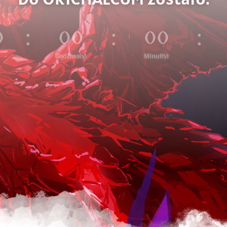
:
:
:
0
00
00
Godzina(y)
Minut(y)