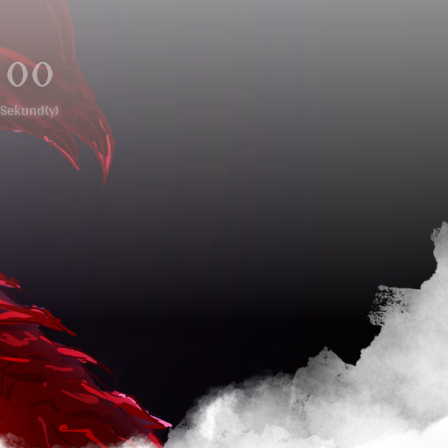
00
Sekund(y)