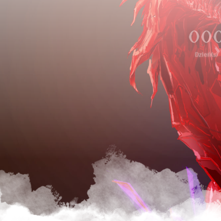
00
Dzień(s)